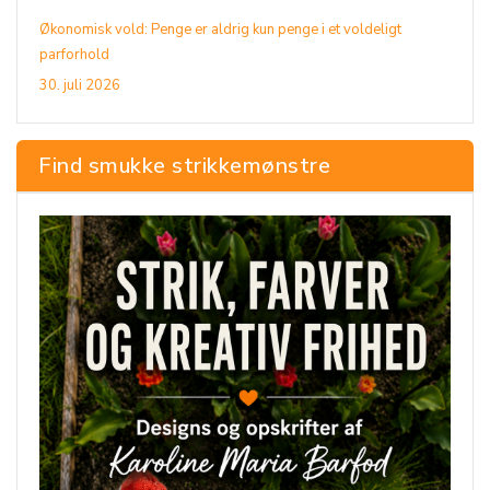
Økonomisk vold: Penge er aldrig kun penge i et voldeligt
parforhold
30. juli 2026
Find smukke strikkemønstre