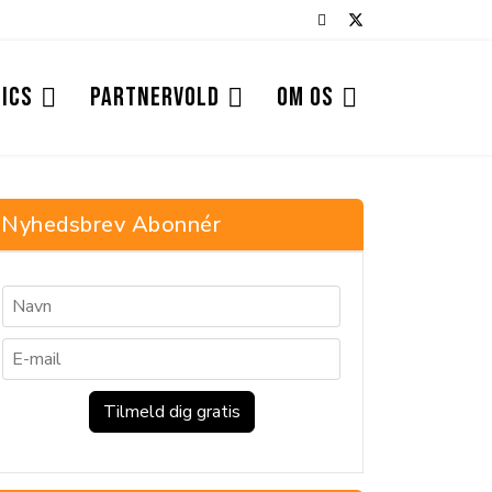
ics
PARTNERVOLD
Om os
Nyhedsbrev Abonnér