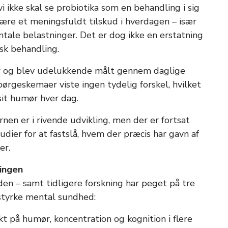
i ikke skal se probiotika som en behandling i sig
ære et meningsfuldt tilskud i hverdagen – især
tale belastninger. Det er dog ikke en erstatning
sk behandling.
ger og blev udelukkende målt gennem daglige
ørgeskemaer viste ingen tydelig forskel, hvilket
sit humør hver dag.
rnen er i rivende udvikling, men der er fortsat
dier for at fastslå, hvem der præcis har gavn af
er.
ningen
den – samt tidligere forskning har peget på tre
styrke mental sundhed:
kt på humør, koncentration og kognition i flere