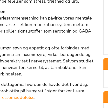
mpe følelser som stress, træthed og uro.
nen
teriesammensætning kan påvirke vores mentale
rne-akse – et kommunikationssystem mellem
r spiller signalstoffer som serotonin og GABA
 humør, søvn og appetit og ofte forbindes med
 (gamma-aminosmørsyre) virker beroligende og
yperaktivitet i nervesystemet. Selvom studiet
, henviser forskerne til, at tarmbakterier kan
rbindelsen.
ge deltagerne, hvordan de havde det hver dag,
probiotika på humøret," siger forsker Laura
pressemeddelelse
.