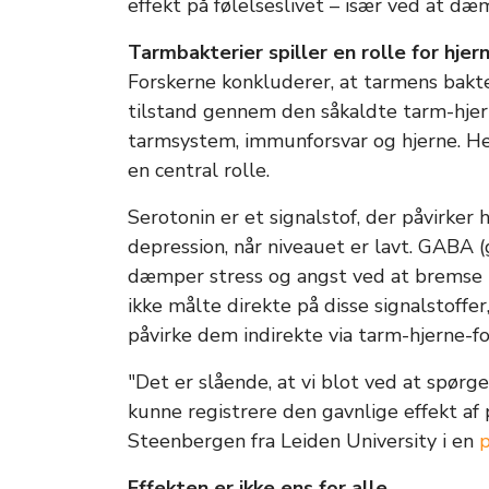
effekt på følelseslivet – især ved at dæ
Tarmbakterier spiller en rolle for hjer
Forskerne konkluderer, at tarmens bak
tilstand gennem den såkaldte tarm-hje
tarmsystem, immunforsvar og hjerne. He
en central rolle.
Serotonin er et signalstof, der påvirker
depression, når niveauet er lavt. GABA
dæmper stress og angst ved at bremse h
ikke målte direkte på disse signalstoffer
påvirke dem indirekte via tarm-hjerne-fo
"Det er slående, at vi blot ved at spør
kunne registrere den gavnlige effekt af 
Steenbergen fra Leiden University i en
Effekten er ikke ens for alle